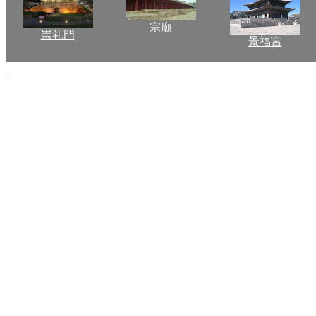
宗廟
崇礼門
景福宮