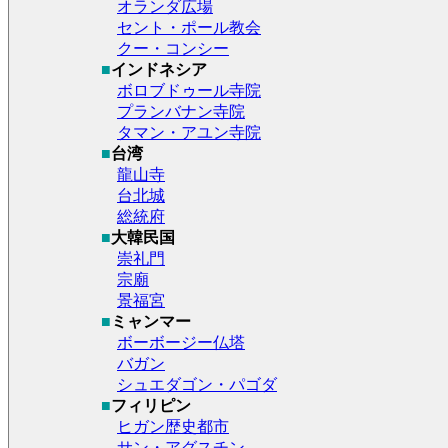
オランダ広場
セント・ポール教会
クー・コンシー
■
インドネシア
ボロブドゥール寺院
プランバナン寺院
タマン・アユン寺院
■
台湾
龍山寺
台北城
総統府
■
大韓民国
崇礼門
宗廟
景福宮
■
ミャンマー
ボーボージー仏塔
バガン
シュエダゴン・パゴダ
■
フィリピン
ヒガン歴史都市
サン・アグスチン