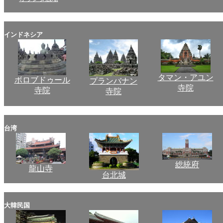
インドネシア
タマン・アユン
ボロブドゥール
プランバナン
寺院
寺院
寺院
台湾
総統府
龍山寺
台北城
大韓民国