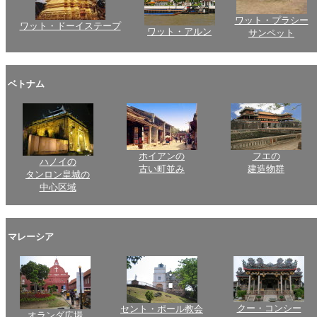
ワット・プラシー
ワット・ドーイステープ
ワット・アルン
サンペット
ベトナム
ホイアンの
フエの
ハノイの
古い町並み
建造物群
タンロン皇城の
中心区域
マレーシア
クー・コンシー
セント・ポール教会
オランダ広場