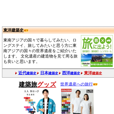
東洋建築史
東南アジアの国々で暮らしてみたい、ロ
ングステイ、旅してみたいと思う方に東
南アジアの国々の世界遺産をご紹介いた
します。 文化遺産の建造物を見て周る旅
も良いと思います。
近代
日本
西洋
東洋
建築史
建築史
建築史
建築史
建築旅
グッズ
世界遺産への旅行