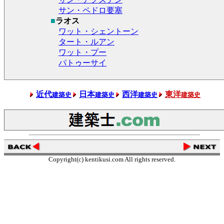
サン・ペドロ要塞
■
ラオス
ワット・シェントーン
タート・ルアン
ワット・プー
パトゥーサイ
近代
日本
西洋
東洋
建築史
建築史
建築史
建築史
Copyright(c) kentikusi.com All rights reserved.