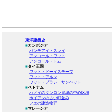
東洋建築史
■
カンボジア
バンテアイ・スレイ
アンコール・ワット
アンコール・トム
■
タイ王国
ワット・ドーイステープ
ワット・アルン
ワット・プラシーサンペット
■
ベトナム
ハノイのタンロン皇城の中心区域
ホイアンの古い町並み
フエの建造物群
■
マレーシア